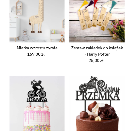
Miarka wzrostu żyrafa
Zestaw zakładek do książek
169,00 zł
Normalna
- Harry Potter
cena
25,00 zł
Normalna
cena