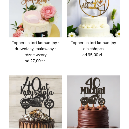
Topper na tort komunijny -
Topper na tort komunijny
drewniany, malowany -
dla chłopca
różne wzory
od 35,00 zł
Normalna
od 27,00 zł
Normalna
cena
cena