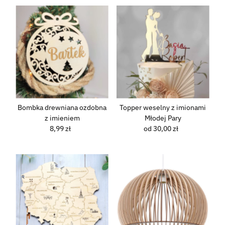
Bombka drewniana ozdobna
Topper weselny z imionami
z imieniem
Młodej Pary
8,99 zł
Normalna
od 30,00 zł
Normalna
cena
cena