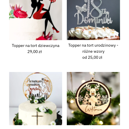
Topper na tort urodzinowy -
Topper na tort dziewczyna
różne wzory
29,00 zł
Normalna
od 25,00 zł
Normalna
cena
cena