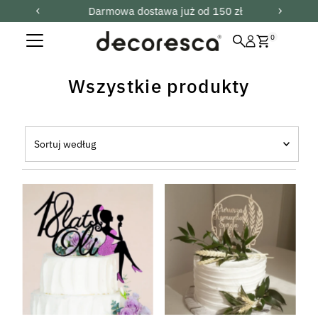
Darmowa dostawa już od 150 zł
0
Wszystkie produkty
Sortuj
według
Wyróżniony
Najlepiej dopasowane
Najlepiej sprzedający się
Alfabetycznie, AZ
Alfabetycznie ZA
Cena, niska do wysokiej
Cena od wysokiej do niskiej