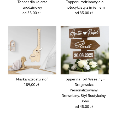
Topper dla kolarza
Topper urodzinowy dla
urodzinowy
motocyklisty z imieniem
od 35,00 zł
Normalna
od 35,00 zł
Normalna
cena
cena
Miarka wzrostu słoń
Topper na Tort Weselny –
189,00 zł
Normalna
Drogowskaz
cena
Personalizowany |
Drewniany, Styl Rustykalny i
Boho
od 45,00 zł
Normalna
cena