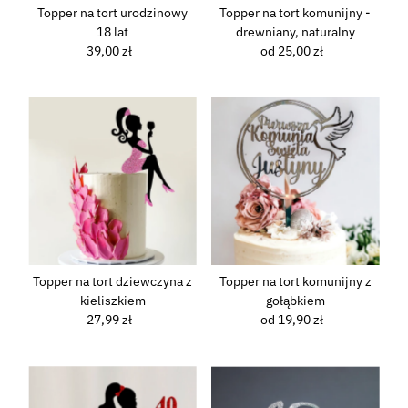
Data, od starego do nowego
Topper na tort urodzinowy
Topper na tort komunijny -
18 lat
drewniany, naturalny
Data, od nowego do starego
39,00 zł
Normalna
od 25,00 zł
Normalna
cena
cena
Topper na tort dziewczyna z
Topper na tort komunijny z
kieliszkiem
gołąbkiem
27,99 zł
Normalna
od 19,90 zł
Normalna
cena
cena