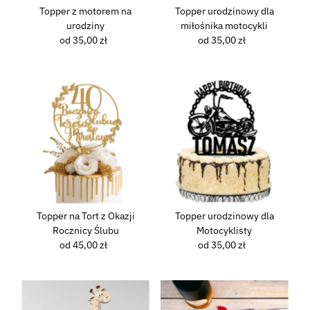
Topper z motorem na
Topper urodzinowy dla
urodziny
miłośnika motocykli
od 35,00 zł
Normalna
od 35,00 zł
Normalna
cena
cena
Topper na Tort z Okazji
Topper urodzinowy dla
Rocznicy Ślubu
Motocyklisty
od 45,00 zł
Normalna
od 35,00 zł
Normalna
cena
cena