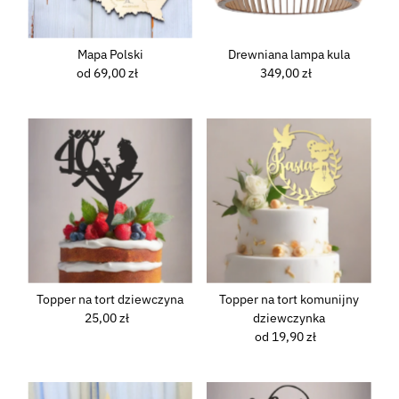
Mapa Polski
Drewniana lampa kula
od 69,00 zł
Normalna
349,00 zł
Normalna
cena
cena
Topper na tort dziewczyna
Topper na tort komunijny
25,00 zł
Normalna
dziewczynka
cena
od 19,90 zł
Normalna
cena