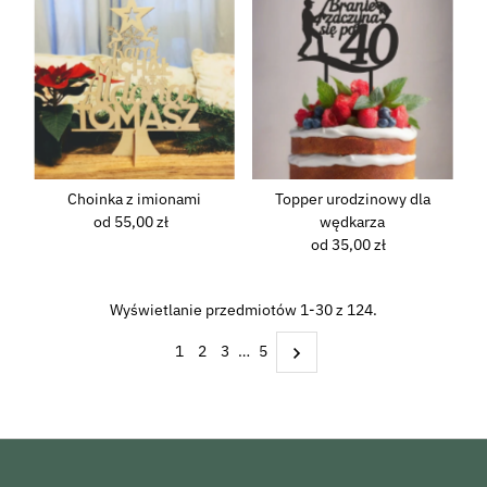
Choinka z imionami
Topper urodzinowy dla
od 55,00 zł
Normalna
wędkarza
cena
od 35,00 zł
Normalna
cena
Wyświetlanie przedmiotów 1-30 z 124.
1
2
3
…
5