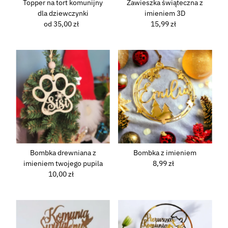
Topper na tort komunijny
Zawieszka świąteczna z
dla dziewczynki
imieniem 3D
od 35,00 zł
Normalna
15,99 zł
Normalna
cena
cena
Bombka drewniana z
Bombka z imieniem
imieniem twojego pupila
8,99 zł
Normalna
10,00 zł
Normalna
cena
cena